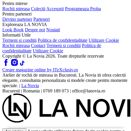
Pentru mirese
Rochii mireasa
Colectii
Accesorii
Programeaza Proba
Pentru parteneri
Devino partener
Parteneri
Exploreaza LA NOVIA
Look Book
Despre noi
Noutati
Informatii Utile
Termeni si conditii
Politica de confidentialitate
Utilizare Cookie
Rochii mireasa
Contact
Termeni si conditii
Politica de
confidentialitate
Utilizare Cookie
Copyright © La Novia
2026
. Toate drepturile rezervate
Creare magazine online by
ITeXclusiv.ro
Atelier de rochii de mireasa in Bucuresti. La Novia iti ofera colectii
elegante, consultanta personalizata si modele create pentru momente
speciale.
|
La Novia
Bucuresti
|
Romania
|
0769 189 073
|
office@lanovia.ro