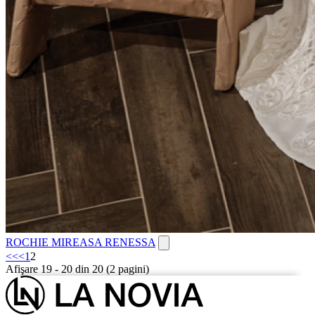
ROCHIE MIREASA RENESSA
<<
<
1
2
Afişare 19 - 20 din 20 (2 pagini)