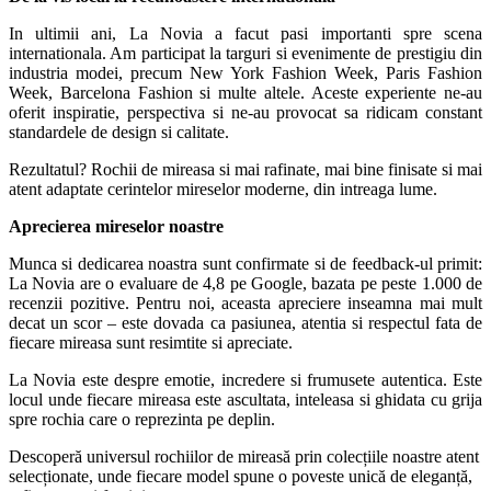
In ultimii ani, La Novia a facut pasi importanti spre scena
internationala. Am participat la targuri si evenimente de prestigiu din
industria modei, precum New York Fashion Week, Paris Fashion
Week, Barcelona Fashion si multe altele. Aceste experiente ne-au
oferit inspiratie, perspectiva si ne-au provocat sa ridicam constant
standardele de design si calitate.
Rezultatul? Rochii de mireasa si mai rafinate, mai bine finisate si mai
atent adaptate cerintelor mireselor moderne, din intreaga lume.
Aprecierea mireselor noastre
Munca si dedicarea noastra sunt confirmate si de feedback-ul primit:
La Novia are o evaluare de 4,8 pe Google, bazata pe peste 1.000 de
recenzii pozitive. Pentru noi, aceasta apreciere inseamna mai mult
decat un scor – este dovada ca pasiunea, atentia si respectul fata de
fiecare mireasa sunt resimtite si apreciate.
La Novia este despre emotie, incredere si frumusete autentica. Este
locul unde fiecare mireasa este ascultata, inteleasa si ghidata cu grija
spre rochia care o reprezinta pe deplin.
Descoperă universul rochiilor de mireasă prin colecțiile noastre atent
selecționate, unde fiecare model spune o poveste unică de eleganță,