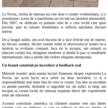
La Novia, rochia de mireasa nu este doar o creatie vestimentara, ci o
promisiune: aceea de a transforma un vis intr-un moment memorabil.
Din 2007, ne dedicam cu pasiune artei de a crea rochii care spun
povesti, pun in valoare feminitatea si reflecta unicitatea fiecarei
mirese.
De-a lungul anilor, am avut bucuria de a face fericite mii de mirese,
iar fiecare zambet, fiecare emotie traita in showroom-ul nostru ne-a
motivat sa evoluam constant. Inca de la inceput, am urmarit sa
aducem croiuri noi, designuri moderne si detalii in pas cu tendintele
internationale, fara a pierde din vedere eleganta atemporala.
Un brand construit pe incredere si feedback real
Miresele noastre spun numai lucruri frumoase despre experienta La
Novia, iar acest lucru ne-a oferit nu doar incredere, ci si o
responsabilitate mai mare fata de ceea ce cream. Am ales sa ascultam
cu atentie parerile, dorintele si sugestiile lor, iar astfel, in timp, am
inceput sa cream rochii de mireasa inspirate direct din experientele
reale ale mireselor.
Aceasta conexiune autentica cu clientele noastre este una dintre
valorile care ne definesc si care se reflecta in fiecare detaliu al