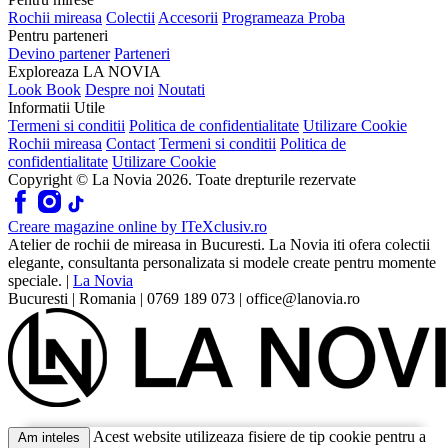
Rochii mireasa
Colectii
Accesorii
Programeaza Proba
Pentru parteneri
Devino partener
Parteneri
Exploreaza LA NOVIA
Look Book
Despre noi
Noutati
Informatii Utile
Termeni si conditii
Politica de confidentialitate
Utilizare Cookie
Rochii mireasa
Contact
Termeni si conditii
Politica de
confidentialitate
Utilizare Cookie
Copyright © La Novia
2026
. Toate drepturile rezervate
Creare magazine online by
ITeXclusiv.ro
Atelier de rochii de mireasa in Bucuresti. La Novia iti ofera colectii
elegante, consultanta personalizata si modele create pentru momente
speciale.
|
La Novia
Bucuresti
|
Romania
|
0769 189 073
|
office@lanovia.ro
Acest website utilizeaza fisiere de tip cookie pentru a
Am inteles