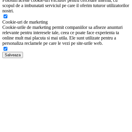
Folosim aceste cookie-uri exclusiv pentru cercetare interna, cu
scopul de a imbunatati serviciul pe care il oferim tuturor utilizatorilor
nostri.
Cookie-uri de marketing
Cookie-urile de marketing permit companiilor sa afiseze anunturi
relevante pentru interesele tale, ceea ce poate face experienta ta
online mult mai placuta si mai utila. Ele sunt utilizate pentru a
personaliza reclamele pe care le vezi pe site-urile web.
Salveaza