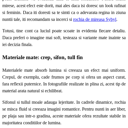
mirese, acest efect este dorit, mai ales daca isi doresc un look rafinat
si feminin. Daca iti doresti sa te simti ca o adevarata regina in ziuna
nuntii tale, iti recomandam sa incerci si
rochia de mireasa Sybyl
.
Totusi, tine cont ca luciul poate scoate in evidenta fiecare detaliu.
Daca preferi o imagine mai soft, testeaza si variante mate inainte sa
iei decizia finala.
Materiale mate: crep, sifon, tull fin
Materialele mate absorb lumina si creeaza un efect mai uniform.
Crepul, de exemplu, cade frumos pe corp si ofera un aspect curat,
fara reflexii puternice. In fotografiile realizate in plina zi, acest tip de
material arata natural si echilibrat.
Sifonul si tullul moale adauga lejeritate. In cadrele dinamice, rochia
se misca fluid si creeaza imagini romantice. Pentru nunti in aer liber,
pe plaja sau intr-o gradina, aceste materiale ofera rezultate stabile in
majoritatea conditiilor de lumina.