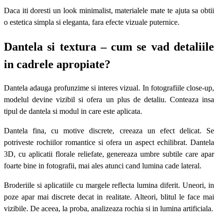
Daca iti doresti un look minimalist, materialele mate te ajuta sa obtii
o estetica simpla si eleganta, fara efecte vizuale puternice.
Dantela si textura – cum se vad detaliile
in cadrele apropiate?
Dantela adauga profunzime si interes vizual. In fotografiile close-up,
modelul devine vizibil si ofera un plus de detaliu. Conteaza insa
tipul de dantela si modul in care este aplicata.
Dantela fina, cu motive discrete, creeaza un efect delicat. Se
potriveste rochiilor romantice si ofera un aspect echilibrat. Dantela
3D, cu aplicatii florale reliefate, genereaza umbre subtile care apar
foarte bine in fotografii, mai ales atunci cand lumina cade lateral.
Broderiile si aplicatiile cu margele reflecta lumina diferit. Uneori, in
poze apar mai discrete decat in realitate. Alteori, blitul le face mai
vizibile. De aceea, la proba, analizeaza rochia si in lumina artificiala.