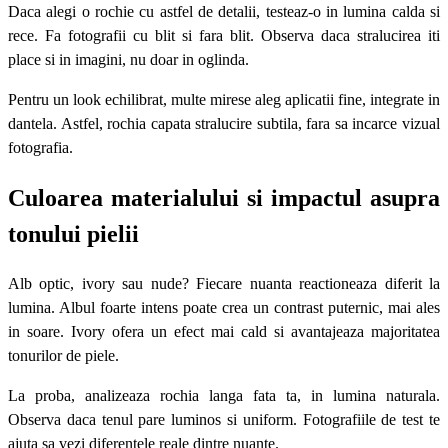
Daca alegi o rochie cu astfel de detalii, testeaz-o in lumina calda si
rece. Fa fotografii cu blit si fara blit. Observa daca stralucirea iti
place si in imagini, nu doar in oglinda.
Pentru un look echilibrat, multe mirese aleg aplicatii fine, integrate in
dantela. Astfel, rochia capata stralucire subtila, fara sa incarce vizual
fotografia.
Culoarea materialului si impactul asupra
tonului pielii
Alb optic, ivory sau nude? Fiecare nuanta reactioneaza diferit la
lumina. Albul foarte intens poate crea un contrast puternic, mai ales
in soare. Ivory ofera un efect mai cald si avantajeaza majoritatea
tonurilor de piele.
La proba, analizeaza rochia langa fata ta, in lumina naturala.
Observa daca tenul pare luminos si uniform. Fotografiile de test te
ajuta sa vezi diferentele reale dintre nuante.