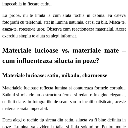
impecabila in fiecare cadru.
La proba, nu te limita la cum arata rochia in cabina. Fa cateva
fotografii cu telefonul, atat in lumina naturala, cat si cu blit. Misca-te,
asaza-te, roteste-te usor. Observa cum reactioneaza materialul. Acest
exercitiu simplu te ajuta sa alegi informat.
Materiale lucioase vs. materiale mate –
cum influenteaza silueta in poze?
Materiale lucioase: satin, mikado, charmeuse
Materialele lucioase reflecta lumina si contureaza formele corpului.
Satinul si mikado au o structura ferma si redau o imagine eleganta,
cu linii clare. In fotografiile de seara sau in locatii sofisticate, aceste
materiale arata impecabil.
Daca alegi o rochie tip sirena din satin, silueta va fi bine definita in
poze. Lumina va evidentia talia si linia soldurilor. Pentru multe