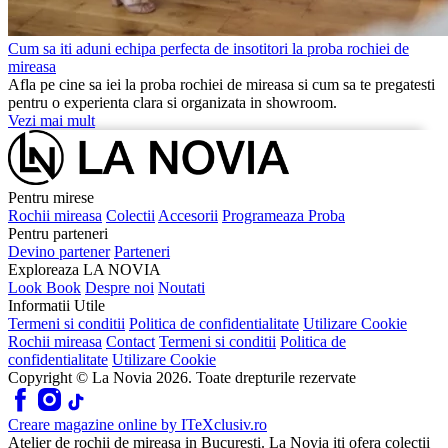
Cum sa iti aduni echipa perfecta de insotitori la proba rochiei de
mireasa
Afla pe cine sa iei la proba rochiei de mireasa si cum sa te pregatesti
pentru o experienta clara si organizata in showroom.
Vezi mai mult
Pentru mirese
Rochii mireasa
Colectii
Accesorii
Programeaza Proba
Pentru parteneri
Devino partener
Parteneri
Exploreaza LA NOVIA
Look Book
Despre noi
Noutati
Informatii Utile
Termeni si conditii
Politica de confidentialitate
Utilizare Cookie
Rochii mireasa
Contact
Termeni si conditii
Politica de
confidentialitate
Utilizare Cookie
Copyright © La Novia
2026
. Toate drepturile rezervate
Creare magazine online by
ITeXclusiv.ro
Atelier de rochii de mireasa in Bucuresti. La Novia iti ofera colectii