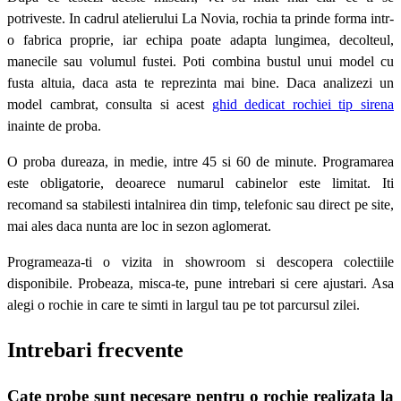
potriveste. In cadrul atelierului La Novia, rochia ta prinde forma intr-
o fabrica proprie, iar echipa poate adapta lungimea, decolteul,
manecile sau volumul fustei. Poti combina bustul unui model cu
fusta altuia, daca asta te reprezinta mai bine. Daca analizezi un
model cambrat, consulta si acest
ghid dedicat rochiei tip sirena
inainte de proba.
O proba dureaza, in medie, intre 45 si 60 de minute. Programarea
este obligatorie, deoarece numarul cabinelor este limitat. Iti
recomand sa stabilesti intalnirea din timp, telefonic sau direct pe site,
mai ales daca nunta are loc in sezon aglomerat.
Programeaza-ti o vizita in showroom si descopera colectiile
disponibile. Probeaza, misca-te, pune intrebari si cere ajustari. Asa
alegi o rochie in care te simti in largul tau pe tot parcursul zilei.
Intrebari frecvente
Cate probe sunt necesare pentru o rochie realizata la