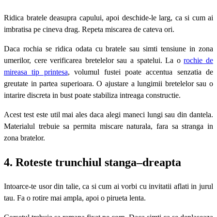
Ridica bratele deasupra capului, apoi deschide-le larg, ca si cum ai
imbratisa pe cineva drag. Repeta miscarea de cateva ori.
Daca rochia se ridica odata cu bratele sau simti tensiune in zona
umerilor, cere verificarea bretelelor sau a spatelui. La o
rochie de
mireasa tip printesa
, volumul fustei poate accentua senzatia de
greutate in partea superioara. O ajustare a lungimii bretelelor sau o
intarire discreta in bust poate stabiliza intreaga constructie.
Acest test este util mai ales daca alegi maneci lungi sau din dantela.
Materialul trebuie sa permita miscare naturala, fara sa stranga in
zona bratelor.
4. Roteste trunchiul stanga–dreapta
Intoarce-te usor din talie, ca si cum ai vorbi cu invitatii aflati in jurul
tau. Fa o rotire mai ampla, apoi o pirueta lenta.