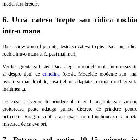
model fara bretele.
6. Urca cateva trepte sau ridica rochia
intr-o mana
Daca showroom-ul permite, testeaza cateva trepte. Daca nu, ridica
rochia intr-o mana si fa pasi mai mari.
Verifica greutatea fustei. Daca alegi un model amplu, informeaza-te
si despre tipul de
crinolina
folosit. Modelele moderne sunt mai
usoare si mai flexibile, insa trebuie adaptate la croiala rochiei si la
inaltimea ta.
Testeaza si sistemul de prindere al trenei. In majoritatea cazurilor,
croitoreasa poate adauga puncte discrete de prindere pentru
petrecere. Roag-o sa iti arate exact cum functioneaza si repeta
miscarea de cateva ori.
7. Petrece cel putin 10–15 minute in