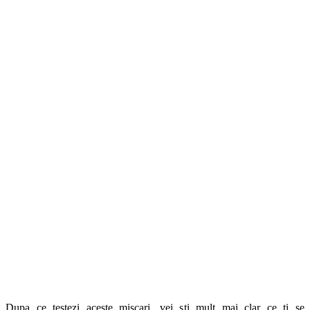
Dupa ce testezi aceste miscari, vei sti mult mai clar ce ti se