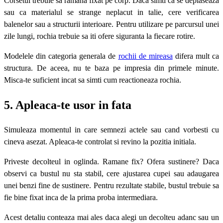
Corsetul trebuie sa ramana fixat pe corp. Daca simti ca se deplaseaza
sau ca materialul se strange neplacut in talie, cere verificarea
balenelor sau a structurii interioare. Pentru utilizare pe parcursul unei
zile lungi, rochia trebuie sa iti ofere siguranta la fiecare rotire.
Modelele din categoria generala de
rochii de mireasa
difera mult ca
structura. De aceea, nu te baza pe impresia din primele minute.
Misca-te suficient incat sa simti cum reactioneaza rochia.
5. Apleaca-te usor in fata
Simuleaza momentul in care semnezi actele sau cand vorbesti cu
cineva asezat. Apleaca-te controlat si revino la pozitia initiala.
Priveste decolteul in oglinda. Ramane fix? Ofera sustinere? Daca
observi ca bustul nu sta stabil, cere ajustarea cupei sau adaugarea
unei benzi fine de sustinere. Pentru rezultate stabile, bustul trebuie sa
fie bine fixat inca de la prima proba intermediara.
Acest detaliu conteaza mai ales daca alegi un decolteu adanc sau un