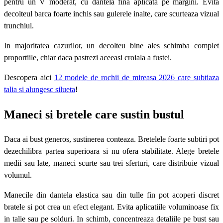
pentru un V moderat, cu dantela fina aplicata pe margini. Evita
decolteul barca foarte inchis sau gulerele inalte, care scurteaza vizual
trunchiul.
In majoritatea cazurilor, un decolteu bine ales schimba complet
proportiile, chiar daca pastrezi aceeasi croiala a fustei.
Descopera aici
12 modele de rochii de mireasa 2026 care subtiaza
talia si alungesc silueta
!
Maneci si bretele care sustin bustul
Daca ai bust generos, sustinerea conteaza. Bretelele foarte subtiri pot
dezechilibra partea superioara si nu ofera stabilitate. Alege bretele
medii sau late, maneci scurte sau trei sferturi, care distribuie vizual
volumul.
Manecile din dantela elastica sau din tulle fin pot acoperi discret
bratele si pot crea un efect elegant. Evita aplicatiile voluminoase fix
in talie sau pe solduri. In schimb, concentreaza detaliile pe bust sau