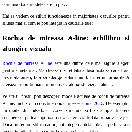
combina doua modele care iti plac.
Hai sa vedem ce stiluri functioneaza in majoritatea cazurilor pentru
silueta mar si cum le poti integra in cautarile tale!
Rochia de mireasa A-line: echilibru si
alungire vizuala
Rochia de mireasa A-line
este una dintre cele mai sigure alegeri
pentru silueta mar. Marcheaza discret talia si lasa fusta sa cada fluid
peste abdomen, fara sa adauge volum inutil. Linia in forma de A
creeaza proportii mai armonioase si alungeste vizual silueta.
Pe site-ul nostru poti descoperi modele actuale de rochii de mireasa
A-line, inclusiv in colectiile noi, cum este
Iconic 2026
. De exemplu,
un model din mikado cu corset structurat si fusta simpla iti ofera
sustinere in partea superioara si o cadere controlata in partea de jos.
Daca preferi un stil romantic, poti alege dantela aplicata pe bust si o
fusta din tulle fin, fara straturi excesive in zona taliei.