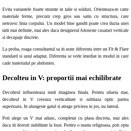
Evita variantele foarte stramte in talie si solduri. Orienteaza-te catre
materiale ferme, precum crep gros sau satin cu structura, care
netezesc linia corpului. Un model bine gandit poate crea iluzia unei
talii mai definite, mai ales daca designerul foloseste cusaturi verticale
si decupaje discrete.
La proba, roaga consultantul sa iti arate diferenta intre un Fit & Flare
standard si unul adaptat. Diferenta se vede imediat in modul in care
cade materialul pe abdomen.
Decolteu in V: proportii mai echilibrate
Decolteul influenteaza mult imaginea finala. Pentru silueta mar,
decolteul in V creeaza verticalitate si subtiaza optic partea
superioara. Iti alungeste gatul si atrage privirea in jos, nu lateral.
Poti alege un V mai adanc, completat cu plasa discreta, mai ales
daca iti doresti stabilitate la bust. Pentru o nunta religioasa, poti opta