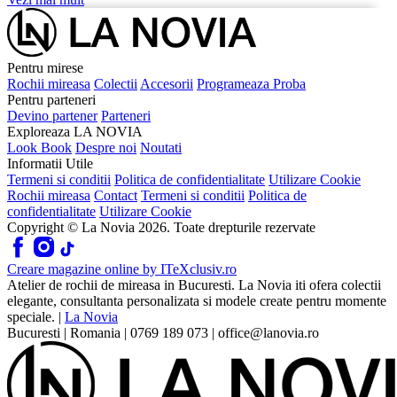
Pentru mirese
Rochii mireasa
Colectii
Accesorii
Programeaza Proba
Pentru parteneri
Devino partener
Parteneri
Exploreaza LA NOVIA
Look Book
Despre noi
Noutati
Informatii Utile
Termeni si conditii
Politica de confidentialitate
Utilizare Cookie
Rochii mireasa
Contact
Termeni si conditii
Politica de
confidentialitate
Utilizare Cookie
Copyright © La Novia
2026
. Toate drepturile rezervate
Creare magazine online by
ITeXclusiv.ro
Atelier de rochii de mireasa in Bucuresti. La Novia iti ofera colectii
elegante, consultanta personalizata si modele create pentru momente
speciale.
|
La Novia
Bucuresti
|
Romania
|
0769 189 073
|
office@lanovia.ro