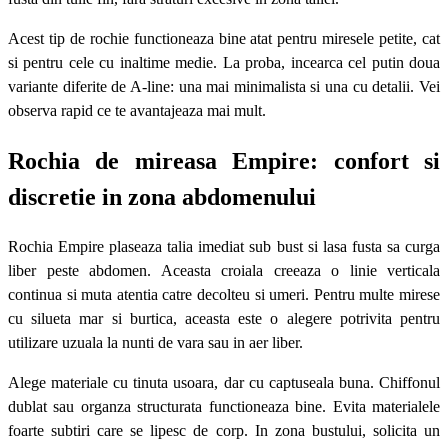
Acest tip de rochie functioneaza bine atat pentru miresele petite, cat
si pentru cele cu inaltime medie. La proba, incearca cel putin doua
variante diferite de A-line: una mai minimalista si una cu detalii. Vei
observa rapid ce te avantajeaza mai mult.
Rochia de mireasa Empire: confort si
discretie in zona abdomenului
Rochia Empire plaseaza talia imediat sub bust si lasa fusta sa curga
liber peste abdomen. Aceasta croiala creeaza o linie verticala
continua si muta atentia catre decolteu si umeri. Pentru multe mirese
cu silueta mar si burtica, aceasta este o alegere potrivita pentru
utilizare uzuala la nunti de vara sau in aer liber.
Alege materiale cu tinuta usoara, dar cu captuseala buna. Chiffonul
dublat sau organza structurata functioneaza bine. Evita materialele
foarte subtiri care se lipesc de corp. In zona bustului, solicita un