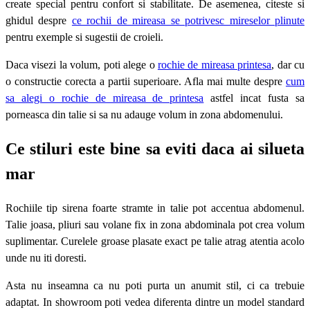
create special pentru confort si stabilitate. De asemenea, citeste si
ghidul despre
ce rochii de mireasa se potrivesc mireselor plinute
pentru exemple si sugestii de croieli.
Daca visezi la volum, poti alege o
rochie de mireasa printesa
, dar cu
o constructie corecta a partii superioare. Afla mai multe despre
cum
sa alegi o rochie de mireasa de printesa
astfel incat fusta sa
porneasca din talie si sa nu adauge volum in zona abdomenului.
Ce stiluri este bine sa eviti daca ai silueta
mar
Rochiile tip sirena foarte stramte in talie pot accentua abdomenul.
Talie joasa, pliuri sau volane fix in zona abdominala pot crea volum
suplimentar. Curelele groase plasate exact pe talie atrag atentia acolo
unde nu iti doresti.
Asta nu inseamna ca nu poti purta un anumit stil, ci ca trebuie
adaptat. In showroom poti vedea diferenta dintre un model standard